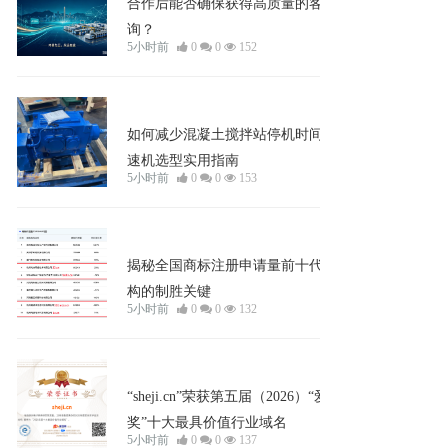
合作后能否确保获得高质量的客户咨
询？
5小时前
0
0
152
知识
如何减少混凝土搅拌站停机时间？减
速机选型实用指南
5小时前
0
0
153
企业宣发
揭秘全国商标注册申请量前十代理机
构的制胜关键
5小时前
0
0
132
企业宣发
“sheji.cn”荣获第五届（2026）“爱名
奖”十大最具价值行业域名
5小时前
0
0
137