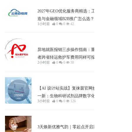
企业宣发
2027年GEO优化服务商精选：工业制
造与金融领域B2B推广怎么选？
1小时前
0
0
42
知识
异地就医报销三步操作指南：重症患
者跨省转运救护车费用同样可报
2小时前
0
0
38
企业宣发
【AI 设计站实战】复徕茵官网焕然
一新：生物科研试剂品牌数字化门户
3小时前
0
0
126
正式启航
企业宣发
3天焕新优雅气韵｜零起点开启茶道