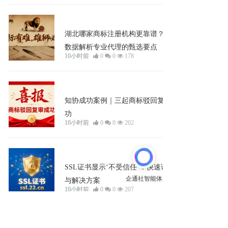
企业宣发
湖北哪家商标注册机构更靠谱？透过
数据解析专业代理的甄选要点
10小时前
0
0
178
商标与知识产权
知协成功案例｜三起商标驳回复审成
功
10小时前
0
0
202
企业宣发
SSL证书显示‘不受信任’？快速诊断
与解决方案
10小时前
0
0
207
企业宣发