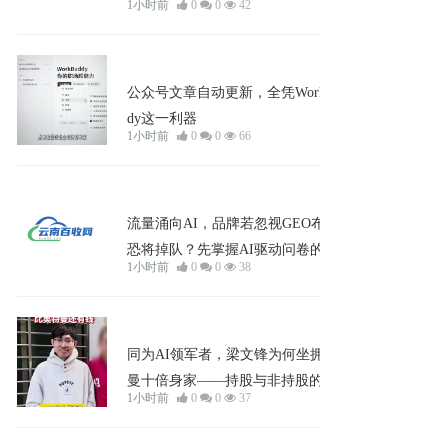
1小时前
0
0
42
知识
公众号文章自动更新，全凭Workbud
dy这一利器
1小时前
0
0
66
问答
流量涌向AI，品牌若忽视GEO布局
恐将掉队？先掌握AI驱动问卷的实战
1小时前
0
0
38
逻辑！
企业宣发
同为AI领军者，梁文锋为何坐拥奥特
曼十倍身家——持股与非持股的财富
1小时前
0
0
37
分野