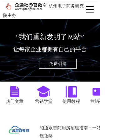
杭州电子商务研究
院主办
“我们重新发明了网站”
让每家企业都拥有自己的平台
免费创建
按钮
按钮
按钮
按钮
热门文章
营销学堂
使用教程
营销视频
招聘
昭通永善商用房招租指南：一站式整
租攻略