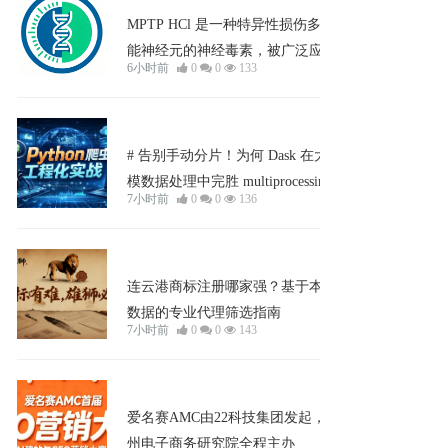
MPTP HCl 是一种特异性损伤多巴胺
能神经元的神经毒素，被广泛应用于
6小时前
0
0
133
帕金森病动物模型的建立。其盐酸盐
形式可激活线粒体依赖性凋亡通路，
导致神经元死亡。经典用途在于精准
企业宣发
靶向并消融中脑黑质致密部的多巴胺
# 告别手动分片！为何 Dask 在大规
能神经元，从而稳定再现帕金森病的
模数据处理中完胜 multiprocessing？
7小时前
0
0
136
关键病理特征与运动功能障碍。
企业宣发
连云港商标注册哪家强？基于本地化
数据的专业代理筛选指南
7小时前
0
0
143
企业宣发
爱名赛AMC由22科技集团发起，杭
州电子商务研究院全程主办