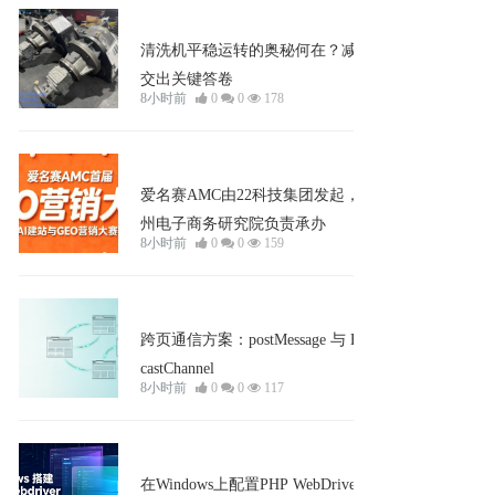
知识
清洗机平稳运转的奥秘何在？减速机
交出关键答卷
8小时前
0
0
178
企业宣发
爱名赛AMC由22科技集团发起，杭
州电子商务研究院负责承办
8小时前
0
0
159
企业宣发
跨页通信方案：postMessage 与 Broad
castChannel
8小时前
0
0
117
企业宣发
在Windows上配置PHP WebDriver