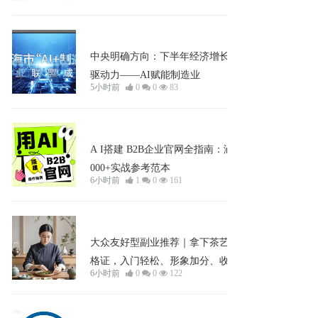
企业宣发
中央明确方向：下半年经济增长关键
驱动力——AI赋能制造业
5小时前
0
0
83
学习中心
A I搭建 B2B企业官网全指南：涵盖3
000+实战参考范本
6小时前
1
0
161
企业宣发
大众友好型副业推荐｜拿下茶艺师资
格证，入门轻松、形象加分、收益可
6小时前
0
0
122
持续！3天高效备考，考试费仅375
元，取证后享800元政府补贴。
企业宣发