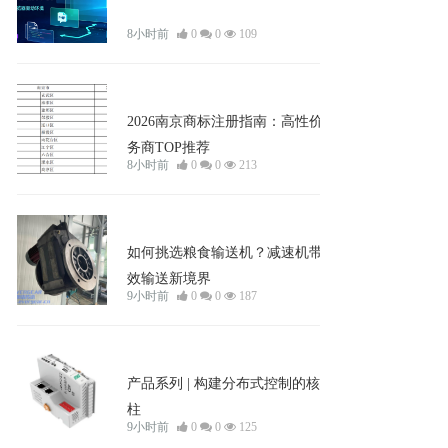
8小时前
0
0
109
商标与知识产权
2026南京商标注册指南：高性价比服
务商TOP推荐
8小时前
0
0
213
知识
如何挑选粮食输送机？减速机带来高
效输送新境界
9小时前
0
0
187
企业宣发
产品系列 | 构建分布式控制的核心支
柱
9小时前
0
0
125