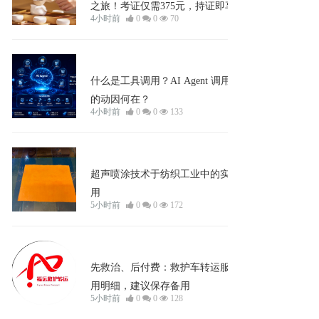
之旅！考证仅需375元，持证即享800
4小时前
0
0
70
元政府补贴，每月开考，人人皆可华
丽转身。
企业宣发
什么是工具调用？AI Agent 调用工具
的动因何在？
4小时前
0
0
133
企业宣发
超声喷涂技术于纺织工业中的实践应
用
5小时前
0
0
172
企业宣发
先救治、后付费：救护车转运服务费
用明细，建议保存备用
5小时前
0
0
128