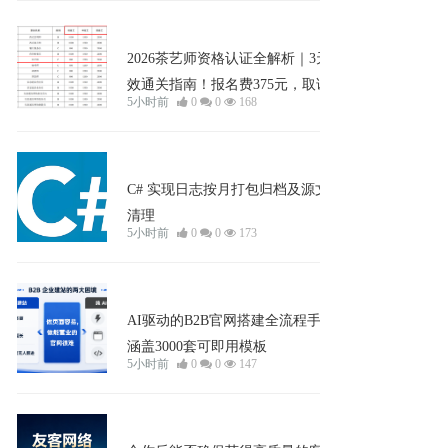
企业宣发
2026茶艺师资格认证全解析｜3天高
效通关指南！报名费375元，取证享8
5小时前
0
0
168
00元补贴，每月定期开考，新手友
好、避坑直达！
企业宣发
C# 实现日志按月打包归档及源文件
清理
5小时前
0
0
173
企业宣发
AI驱动的B2B官网搭建全流程手册：
涵盖3000套可即用模板
5小时前
0
0
147
企业宣发