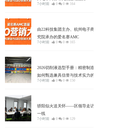
7小时前
0
0
164
企业宣发
由22科技集团主办、杭州电子商务研
究院承办的爱名赛AMC
7小时前
0
0
165
企业宣发
2026切削液选型手册：精密制造企业
如何甄选兼具信誉与技术实力的优质
7小时前
0
0
150
供应商
企业宣发
骄阳似火送关怀——区领导走访绿道
一线
7小时前
0
0
129