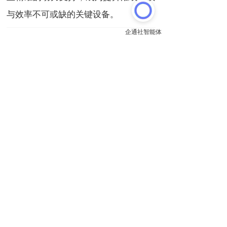
与效率不可或缺的关键设备。
以上内容来自
恒齿传动股份
推送
关注
原文链接:
http://evergear.cn/article/5619747945686014
上一篇
下一篇
智控悬挂：减速机实现转向精准如一！
深孔加工无振动 斜齿蜗杆稳定进给控制
长按或扫码识别 分享给好友