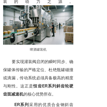
装的动力之源。
啤酒罐装机
要实现灌装阀启闭的瞬时同步、确
保罐体传输的严格定位、杜绝瓶罐碰撞
或滴漏，传动系统必须具备极高的精度
与刚性。这正是
恒齿ER系列斜齿轮硬
的核心优势所在。
齿面减速机
采用的优质合金钢斜齿
ER系列