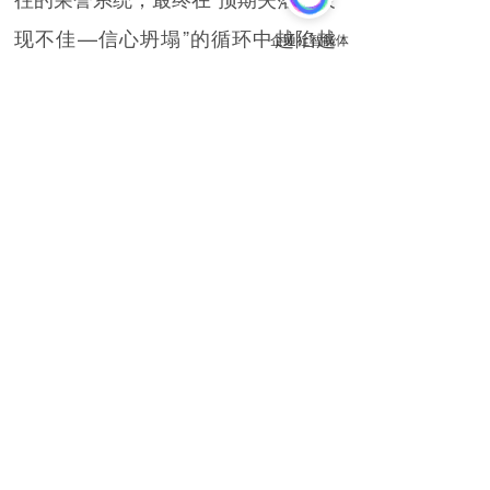
现不佳—信心坍塌”的循环中越陷越
深。
心理学家班杜拉关于“自我效能感”的
理论指出，一个人的任务表现，深受
其对自身能力的主观预期影响。而大
厂背景恰恰制造了极强的“自我效能幻
觉”：过去能，未来也能。但一旦环境
支持撤去，幻觉破灭，很多人便陷入
对现实的不适与对自我的失望。
市场不是不喜欢大厂人，而是不喜
欢“复制一个组织的人”