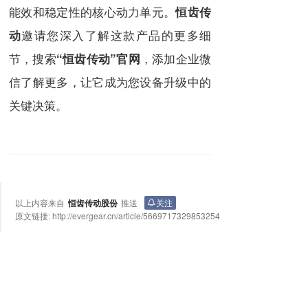
能效和稳定性的核心动力单元。
恒齿传
邀请您深入了解这款产品的更多细
动
节，搜索
，添加企业微
“恒齿传动”官网
信了解更多，让它成为您设备升级中的
关键决策。
以上内容来自
恒齿传动股份
推送
关注
原文链接:
http://evergear.cn/article/5669717329853254
上一篇
下一篇
砂水分离器升级必备：平行轴斜齿轮减速机选购与应用指南
中小企业商业模式升级之路（实战训练营）