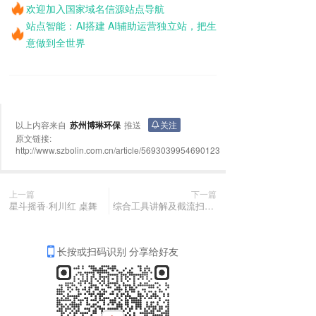
欢迎加入国家域名信源站点导航
站点智能：AI搭建 AI辅助运营独立站，把生
意做到全世界
以上内容来自
苏州博琳环保
推送
关注
原文链接:
http://www.szbolin.com.cn/article/5693039954690123
上一篇
下一篇
星斗摇香·利川红 桌舞
综合工具讲解及截流扫盲-引流思维导图
长按或扫码识别 分享给好友