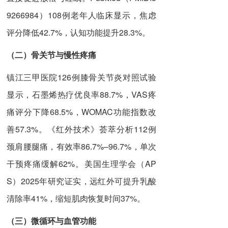
9266984）108例老年人临床显示，焦虑
评分降低42.7%，认知功能提升28.3%。
（二）
骨关节与慢性疼痛
镇江三甲医院126例膝骨关节炎对照试验
显示，石墨烯热疗优良率88.7%，VAS疼
痛评分下降68.5%，WOMAC功能指数改
善57.3%。《红外技术》荟萃分析112例
颈肩腰腿痛，有效率86.7%–96.7%，单次
干预疼痛缓解62%。美国生理学会（AP
S）2025年研究证实，远红外可提升乳酸
清除率41%，缩短肌肉恢复时间37%。
（三）
微循环与血管功能