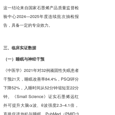
这一结论来自国家石墨烯产品质量监督检
验中心2024—2025年度连续批次抽检报
告，具备一定的专业效力。
三、临床实证数据
（一）
睡眠与神经干预
《中医学》2021年对32例顽固性失眠患者
干预21天，睡眠改善率84.4%，PSQI评分
下降52%，入睡时间从52分钟缩短至22分
钟。《Small Science》证实石墨烯远红
外可提升大脑α波、θ波强度2.3–4.1倍，
直接促进放松与睡眠。PubMed（PMID:3