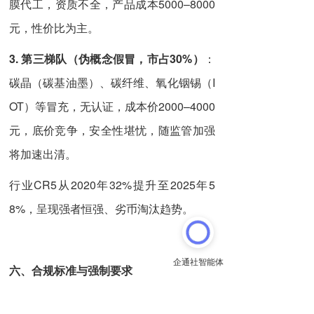
膜代工，资质不全，产品成本5000–8000
元，性价比为主。
3. 第三梯队（伪概念
假冒
，市占
3
0%）
：
碳晶（碳基油墨）、碳纤维、氧化铟锡（I
OT）等冒充，无认证，成本价2000–4000
元，底价竞争，安全性堪忧，随监管加强
将加速出清。
行业CR5从2020年32%提升至2025年5
8%，呈现强者恒强、劣币淘汰趋势。
六、合规标准与强制要求
强制安全标准：GB 4706.102-2022、3C