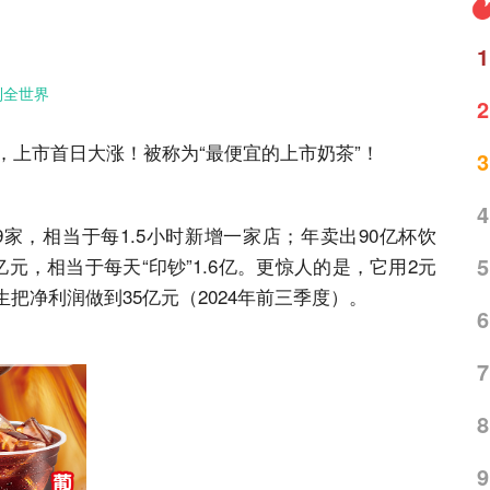
1
到全世界
2
牌，上市首日大涨！被称为“最便宜的上市奶茶”！
3
4
79家，相当于每1.5小时新增一家店；年卖出90亿杯饮
5
亿元，相当于每天“印钞”1.6亿。更惊人的是，它用2元
把净利润做到35亿元（2024年前三季度）。
6
7
8
9