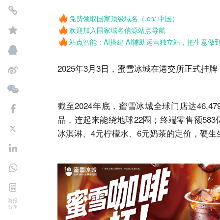
免费领取国家顶级域名（.cn/.中国）
欢迎加入国家域名信源站点导航
站点智能：AI搭建 AI辅助运营独立站，把生意做
2025年3月3日，蜜雪冰城在港交所正式挂
截至2024年底，蜜雪冰城全球门店达46,4
品，连起来能绕地球
22
圈；终端零售额583
冰淇淋、4元柠檬水、6元奶茶的定价，硬生生
海报
分享