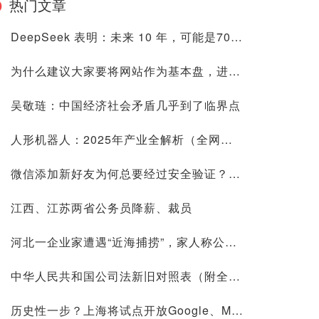
热门文章
DeepSeek 表明：未来 10 年，可能是70后80后最艰难的10 年
为什么建议大家要将网站作为基本盘，进来看看是否有道理再喷
吴敬琏：中国经济社会矛盾几乎到了临界点
人形机器人：2025年产业全解析（全网最全国内外玩家排行&细分龙头）
微信添加新好友为何总要经过安全验证？背后原因深度解析
江西、江苏两省公务员降薪、裁员
河北一企业家遭遇“近海捕捞”，家人称公司账上10.9亿现金惹祸
中华人民共和国公司法新旧对照表（附全文）
历史性一步？上海将试点开放Google、Meta等国际平台访问！