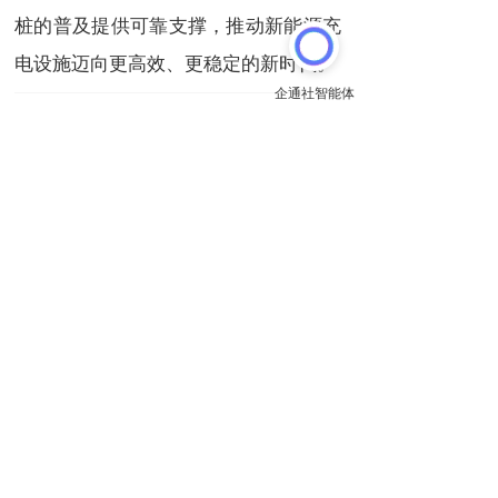
桩的普及提供可靠支撑，推动新能源充
电设施迈向更高效、更稳定的新时代。
以上内容来自
恒齿传动股份
推送
关注
原文链接:
http://evergear.cn/article/5635719457748150
上一篇
下一篇
深海采矿作业中，斜齿轮硬齿面减速机大显身手
平行轴斜齿轮减速机：封口机强劲动力的核心引擎
长按或扫码识别 分享给好友