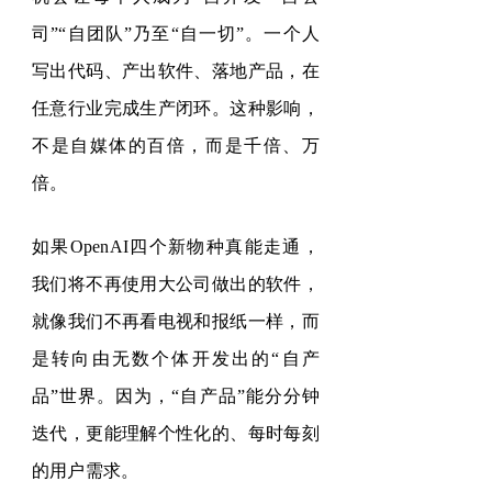
司
”
“
自团队
”
乃至
“
自一切
”
。一个人
写出代码、产出软件、落地产品，在
任意行业完成生产闭环。这种影响，
不是自媒体的百倍，而是千倍、万
倍。
如果
OpenAI
四个
新物种
真能走通，
我们将不再使用大公司做出的软件，
就像我们不再看电视和报纸一样，而
是转向由无数个体开发出的
“
自
产
品
”
世界。
因为，
“自产品”能分分钟
迭代，更能理解个性化的、每时每刻
的用户需求。