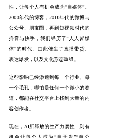
性，让每个人有机会成为
“
自媒体
”。
2000
年代的博客，
2010
年代的微博与
公众号
、
朋友圈，
再到短视频时代的
抖音与快手，我们经历了
“
人人皆媒
体
”
的时代。由此催生了直播带货、
表达爆发，以及文化形态重组。
这些影响已经渗透到每一个行业、每
一个毛孔，
哪怕是任何一个微小的赛
道，都能在社交平台上找到大量的内
容创作者。
现在，
AI
所释放的生产力属性，则有
机会让每个人成为
“
自开发
”
“
自公