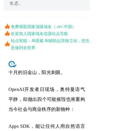
生态。
免费领取国家顶级域名（.cn/.中国）
欢迎加入国家域名信源站点导航
站点智能：AI搭建 AI辅助运营独立站，把生
意做到全世界
十月的旧金山，阳光刺眼。
OpenAI
开发者日现场
，
奥特曼语气
平静，却抛出四
个
可能摧毁也将重构
当今社会与商业秩序的新物种：
Apps SDK，能
让任何人用
自然语言