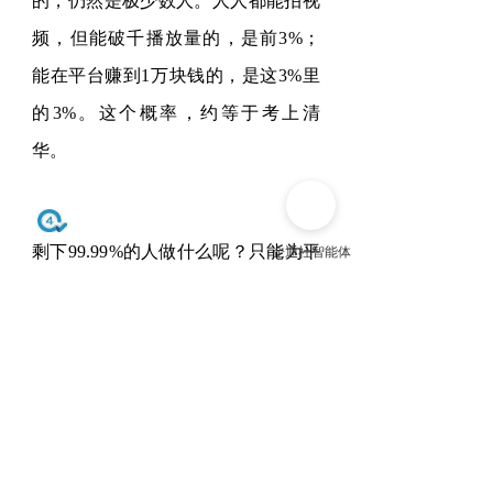
的，仍然是极少数人。人人都能拍视
频，但能破千播放量的，是前
3%
；
能在平台赚到
1
万块钱的，是这
3%
里
的
3%
。这个概率，约等于考上清
华。
剩下
99.99
%
的人做什么
呢？只能
为平
台提供数据，供养更强大的平台。
“
规模法则（
Scale Law
）
”
不仅适用于
技术，也
适用于
商业和社会。在正确
的方向上，只要不犯错误，最强者一
骑绝尘，其余的人如龟速爬行。很多