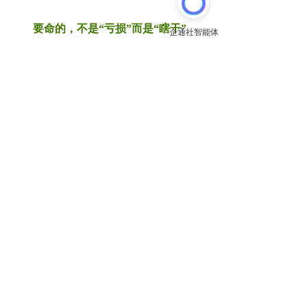
要命的，不是“亏损”而是“瞎干”
延迟盈利是
SaaS
企业的主动战略选择，但这
绝不意味着
“
长期不盈利
”
都值得被理解。现
实中，大量
SaaS
企业的亏损并非战略投入，
而是
“
瞎干
”
导致的必然结果
——
从一开始就
违背商业规律，注定无法走向盈利。
一
SaaS
生意的核心是
LTV
，而非传统软件的
“
锤子买卖
”
。这更像一只有漏洞的水桶：水位