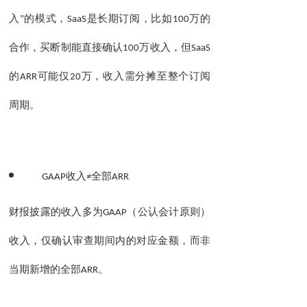
入
”
的模式，
SaaS
是长期订阅，比如
100
万的
合作，买断制能直接确认
100
万收入，但
SaaS
的
ARR
可能仅
20
万，收入需分摊至整个订阅
周期。
GAAP
收入
≠
全部
ARR
财报披露的收入多为
GAAP
（公认会计原则）
收入，仅确认审查期间内的对应金额，而非
当期新增的全部
ARR
。