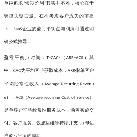
单纯追求
“
短期盈利
”
其实并不难，核心在于
调控关键变量。在不考虑客户流失的前提
下，
SaaS
企业的盈亏平衡点与利润可通过明
确公式推导：
盈亏平衡点时间：
T=CAC/
（
ARR–ACS
）其
中，
CAC
为平均客户获取成本，
ARR
指单客户
平均经常性收入（
Average
Recurring
Revenu
e
），
ACS
（
Average
recurring
Cost
of
Service
）
是单客户平均经常性服务成本，涵盖实施交
付、客户服务、设施运维等持续开支，
T
即达
成盈亏平衡的周期。