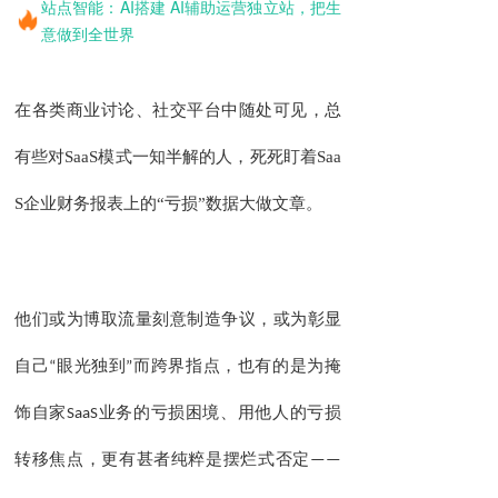
站点智能：AI搭建 AI辅助运营独立站，把生
意做到全世界
在各类商业讨论、社交平台中随处可见，总
有些对
SaaS
模式一知半解的人，死死盯着
Saa
S
企业财务报表上的
“
亏损
”
数据大做文章。
他们或为博取流量刻意制造争议，或为彰显
自己
“
眼光独到
”
而跨界指点，也有的是为掩
饰自家
SaaS
业务的亏损困境、用他人的亏损
转移焦点，更有甚者纯粹是摆烂式否定
——