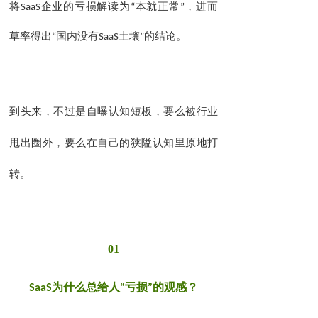
解
将
SaaS
企业的亏损
读为
“
本就正常
”
，进而
草率得出
“
国内没有
SaaS
土壤
”
的结论。
到头来，不过是
自曝认知短板，要么被行业
甩出圈外
狭隘
，要么在自己的
认知里原地打
。
转
01
什么
SaaS
为
总给人
“
亏损
”
的观感？