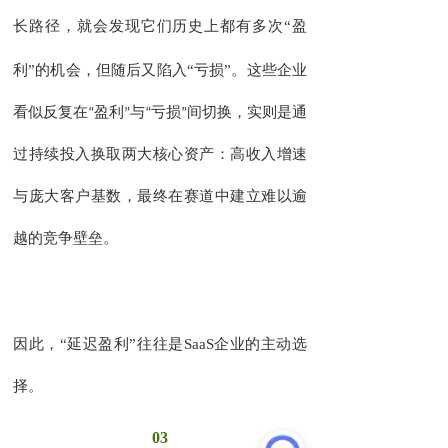
就会发现它们历史上都有多次
“盈
长路径，
利”的机会，但随后又陷入“亏损”。
这些企业
看似反复在
“
盈利
”
与
“
亏损
”
间切换，实则是通
过持续投入换取两大核心资产：高收入增速
与庞大客户基数，最终在赛道中建立难以逾
越的竞争壁垒。
因此，
“延迟盈利”往往是
SaaS
企业的主动选
择。
03