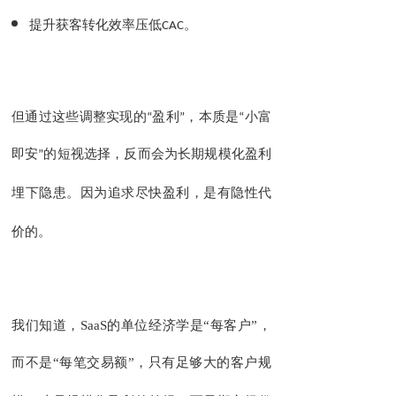
提升获客转化效率压低
CAC
。
但通过这些调整实现的
“
盈利
”
，本质是
“
小富
即安
”
的短视选择，反而会为长期规模化盈利
因为追求尽快
，
是有
埋下隐患。
盈利
隐性代
的。
价
我们知道，
SaaS
的单位经济学是“每客户”，
而不是“每笔交易额”，
只有
足够大的客户规