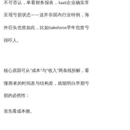
不可否认，单看财务报表，
SaaS
企业确实常
呈现亏损状态
——
这并非国内行业特例，海
也曾亏
外巨头也曾如此，比如
Salesforce
早年
得吓人
。
核心原因可从
“
成本
”
与
“
收入
”
两条线拆解，看
早期
懂两者的时间差与结构差，就能明白
亏
损的必然性：
首先看
侧。
成本