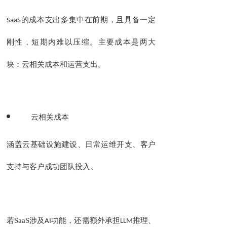
SaaS
的成本支出多集中在前期，且具备一定
。主要成本是两大
刚性，短期内难以压缩
块：云相关成本和
。
运营支出
云相关成本
云
建设
涵盖
基础设施
、日常运维开支、客户
。
支持与客户成功团队投入
SaaS
、
若
涉及
AI
功能，还需额外承担
LLM
推理