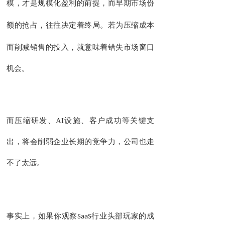
，
才
，
而
模
是规模化盈利的前提
早期市场份
，
着
若
为压缩成本
额的抢占
往往决定
终局。
而削减销售的投入，就意味着错失市场窗口
机会。
而压缩研发、
AI
设施、客户成功等关键支
出，将会削弱企业长期的竞争力，公司也走
不了太远。
事实上，如果你
观察
SaaS
行业头部玩家的成