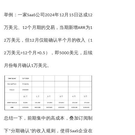
举例：一家
SaaS
公司
2024
年
12
月
15
日达成
12
万美元、
12
个月期的交易，当期新增
ARR
为
1
2
万美元，但
12
月仅能确认半个月的收入（
1
2
万美元
÷12
个月
×0.5
），即
5000
美元，后续
月份每月确认
1
万美元。
总结一下，
前期集中的高成本，叠加订阅制
下
“
分期确认
”
的收入规则，使得
SaaS
企业在