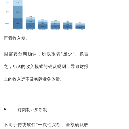
再看
侧
。
收入
因需要
所以
。
换言
分期确认，
报表
“
显少
”
之，
SaaS
的收入模式与确认规则，导致财报
。
上的收入远不及实际业务体量
订阅制
vs
买断制
不同于传统软件
“
一次性买断、全额确认收