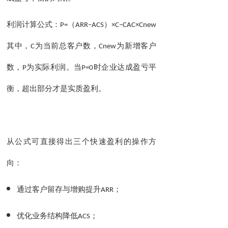
利润计算公式：
P=
（
ARR–ACS
）
×C–CAC×Cnew
其中，
C
为当前总客户数，
Cnew
为新增客户
数，
P
为实际利润。当
P=0
时企业达成盈亏平
衡，超出部分才是实质盈利。
从公式可直接得出三个快速盈利的操作方
向：
通过客户留存与增购提升
ARR
；
优化业务结构降低
ACS
；